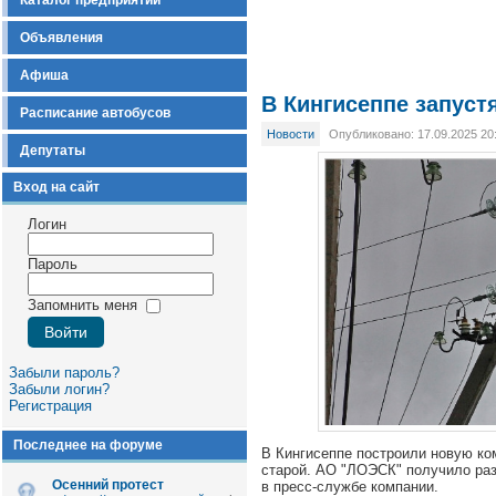
Каталог предприятий
Объявления
Афиша
В Кингисеппе запус
Расписание автобусов
Новости
Опубликовано: 17.09.2025 20
Депутаты
Вход на сайт
Логин
Пароль
Запомнить меня
Забыли пароль?
Забыли логин?
Регистрация
Последнее на форуме
В Кингисеппе построили новую к
старой. АО "ЛОЭСК" получило раз
Осенний протест
в пресс-службе компании.