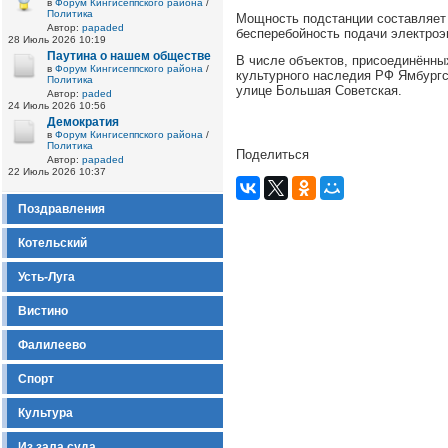
в
Форум Кингисеппского района
/
Политика
Мощность подстанции составляет 
Автор:
papaded
бесперебойность подачи электроэ
28 Июль 2026 10:19
Паутина о нашем обществе
В числе объектов, присоединённых
в
Форум Кингисеппского района
/
культурного наследия РФ Ямбургс
Политика
улице Большая Советская.
Автор:
paded
24 Июль 2026 10:56
Демократия
в
Форум Кингисеппского района
/
Политика
Поделиться
Автор:
papaded
22 Июль 2026 10:37
Поздравления
Котельский
Усть-Луга
Вистино
Фалилеево
Спорт
Культура
Из зала суда