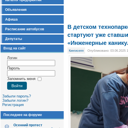
Каталог предприятий
Объявления
Афиша
В детском технопарк
Расписание автобусов
стартуют уже ставш
Депутаты
«Инженерные каник
Вход на сайт
Кингисепп
Опубликовано: 03.06.2025 
Логин
Пароль
Запомнить меня
Забыли пароль?
Забыли логин?
Регистрация
Последнее на форуме
Осенний протест