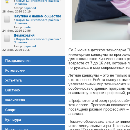
в
Форум Кингисеппского района
/
Политика
Автор:
papaded
28 Июль 2026 10:19
Паутина о нашем обществе
в
Форум Кингисеппского района
/
Политика
Автор:
paded
24 Июль 2026 10:56
Демократия
в
Форум Кингисеппского района
/
Политика
Автор:
papaded
Со 2 июня в детском технопарке "
22 Июль 2026 10:37
инженерные каникулы по програм
для школьников Кингисеппского ра
Поздравления
возрасте от 7 до 16 лет, которые 
погружаясь в мир современных те
Котельский
Летние каникулы – это не только 
что-то новое. Ребята смогут отвл
Усть-Луга
увлекательный мир технических и
особенностью данных программ яв
Вистино
знакомству с миром профессий, р
Фалилеево
«Профлето» и «Город профессий» 
технологии. Программа включает 
посвящено разным профессиям – о
Спорт
анализа.
Культура
Помимо образовательных активнос
интеллектуальные игры. Школьные
Из зала суда